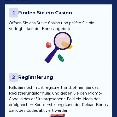
1
Finden Sie ein Casino
Öffnen Sie das Stake Casino und prüfen Sie die
Verfügbarkeit der Bonusangebote.
2
Registrierung
Falls Sie noch nicht registriert sind, öffnen Sie das
Registrierungsformular und geben Sie den Promo-
Code in das dafür vorgesehene Feld ein. Nach der
erfolgreichen Kontoerstellung kann der Reload-Bonus
dank des Codes aktiviert werden.