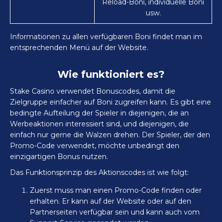
Reload-Boni, individuelle Boni
usw.
Informationen zu allen verfügbaren Boni findet man im
entsprechenden Menü auf der Website.
Wie funktioniert es?
Stake Casino verwendet Bonuscodes, damit die
Zielgruppe einfacher auf Boni zugreifen kann. Es gibt eine
bedingte Aufteilung der Spieler in diejenigen, die an
Werbeaktionen interessiert sind, und diejenigen, die
einfach nur gerne die Walzen drehen. Der Spieler, der den
Promo-Code verwendet, möchte unbedingt den
einzigartigen Bonus nutzen.
Das Funktionsprinzip des Aktionscodes ist wie folgt:
Zuerst muss man einen Promo-Code finden oder
erhalten. Er kann auf der Website oder auf den
Partnerseiten verfügbar sein und kann auch vom