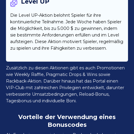
Level UP
Die Level UP-Aktion belohnt Spieler für ihre
kontinuierliche Teilnahme. Jede Woche haben Spieler
die Möglichkeit, bis zu 5.000 $ zu gewinnen, indem
sie bestimmte Anforderungen erfüllen und im Level
aufsteigen. Diese Aktion motiviert Spieler, regelmäßig
zu spielen und ihre Fähigkeiten zu verbessern.
Zusätzlich zu diesen Aktionen gibt es auch Promotionen
wie Weekly Raffle, Pragmatic Drops & Wins sowie
Rackback-Aktion. Darüber hinaus hat das Portal einen
VIP-Club mit zahlreichen Privilegien entwickelt, darunter
verbesserte Umsatzbedingungen, Reload-Bonus,
Tagesbonus und individuelle Boni.
Vorteile der Verwendung eines
Bonuscodes