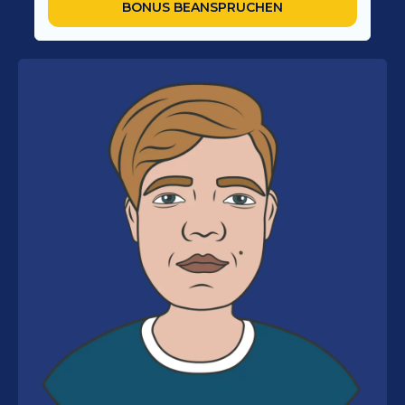
BONUS BEANSPRUCHEN