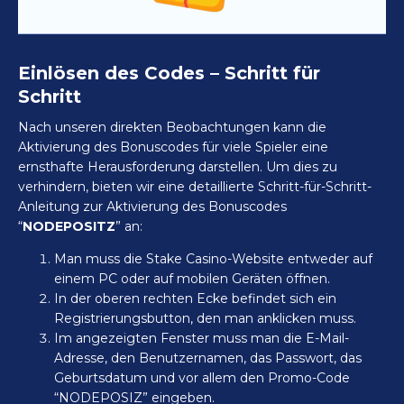
Einlösen des Codes – Schritt für
Schritt
Nach unseren direkten Beobachtungen kann die
Aktivierung des Bonuscodes für viele Spieler eine
ernsthafte Herausforderung darstellen. Um dies zu
verhindern, bieten wir eine detaillierte Schritt-für-Schritt-
Anleitung zur Aktivierung des Bonuscodes
“
NODEPOSITZ
” an:
Man muss die Stake Casino-Website entweder auf
einem PC oder auf mobilen Geräten öffnen.
In der oberen rechten Ecke befindet sich ein
Registrierungsbutton, den man anklicken muss.
Im angezeigten Fenster muss man die E-Mail-
Adresse, den Benutzernamen, das Passwort, das
Geburtsdatum und vor allem den Promo-Code
“NODEPOSIZ” eingeben.