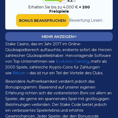
4.5
/ 5
Erhalten Sie bis zu 4.000 €
+ 200
Freispiele
Bewertung Lesen
BONUS BEANSPRUCHEN
MEHR ANZEIGEN
Stake Casino, das im Jahr 2017 im Online-
Glücksspielbereich auftauchte, eroberte sofort die Herzen
zahlreicher Glücksspielliebhaber. Hervorragende Software
von Top-Unternehmen wie
Evolution Gaming
, mehr als
2000 Spiele, zahlreiche Krypto-Coins für Zahlungen
wie
Bitcoin
– das ist nur ein Teil der Vorteile des Clubs.
Besondere Aufmerksamkeit verdient jedoch das
Bonusprogramm. Basierend auf unserer eigenen
Erfahrung richten sich die vorbereiteten Boni vor allem an
Spieler, die gerne ein spannendes Spiel mit großzügigen
Belohnungen verbinden. Der Stake Code bietet jedoch
ein verbessertes Spielerlebnis und erhöhte
Gewinnchancen. Jeder Spieler, der den Bonuscode