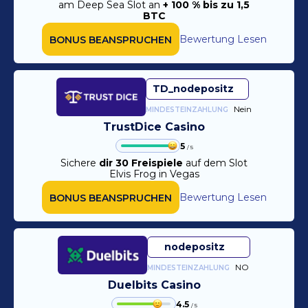
am Deep Sea Slot an
+ 100 % bis zu 1,5
BTC
Bewertung Lesen
BONUS BEANSPRUCHEN
TD_nodepositz
Nein
MINDESTEINZAHLUNG
TrustDice Casino
5
/ 5
Sichere
dir 30 Freispiele
auf dem Slot
Elvis Frog in Vegas
Bewertung Lesen
BONUS BEANSPRUCHEN
nodepositz
NO
MINDESTEINZAHLUNG
Duelbits Casino
4.5
/ 5