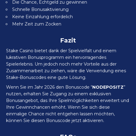
Die Chance, Echtgeld zu gewinnen
Schnelle Bonusaktivierung
Keine Einzahlung erfordelich
Mehr Zeit zum Zocken
Fazit
Stake Casino bietet dank der Spielvielfalt und einem
lukrativen Bonusprogramm ein hervorragendes
Spielerlebnis. Um jedoch noch mehr Vorteile aus der
Zusammenarbeit zu ziehen, wäre die Verwendung eines
Stake-Bonuscodes eine gute Lösung.
Wenn Sie im Jahr 2026 den Bonuscode “
NODEPOSITZ
”
nutzen, erhalten Sie Zugang zu einem exklusiven
Bonusangebot, das Ihre Spielmöglichkeiten erweitert und
Ihre Gewinnchancen erhöht. Wenn Sie sich diese
einmalige Chance nicht entgehen lassen möchten,
können Sie diesen Bonuscode jetzt aktivieren.