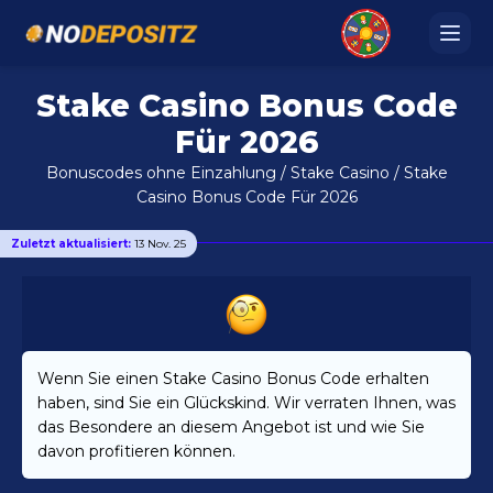
Stake Casino Bonus Code
Für 2026
Bonuscodes ohne Einzahlung
Stake Casino
Stake
Casino Bonus Code Für 2026
Zuletzt aktualisiert:
13 Nov. 25
Wenn Sie einen Stake Casino Bonus Code erhalten
haben, sind Sie ein Glückskind. Wir verraten Ihnen, was
das Besondere an diesem Angebot ist und wie Sie
davon profitieren können.