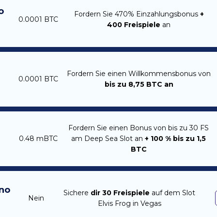
o
Fordern Sie 470% Einzahlungsbonus
+
0.0001 BTC
400 Freispiele
an
Fordern Sie einen Willkommensbonus von
0.0001 BTC
bis zu 8,75 BTC an
Fordern Sie einen Bonus von bis zu 30 FS
0.48 mBTC
am Deep Sea Slot an
+ 100 % bis zu 1,5
BTC
ino
Sichere
dir 30 Freispiele
auf dem Slot
Nein
Elvis Frog in Vegas