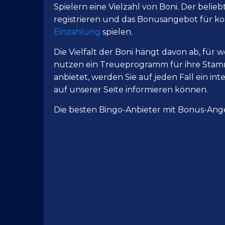
Spielern eine Vielzahl von Boni. Der belie
registrieren und das Bonusangebot für ko
Einzahlung
spielen.
Die Vielfalt der Boni hängt davon ab, für
nutzen ein Treueprogramm für ihre Stammk
anbietet, werden Sie auf jeden Fall ein in
auf unserer Seite informieren können.
Die besten Bingo-Anbieter mit Bonus-An