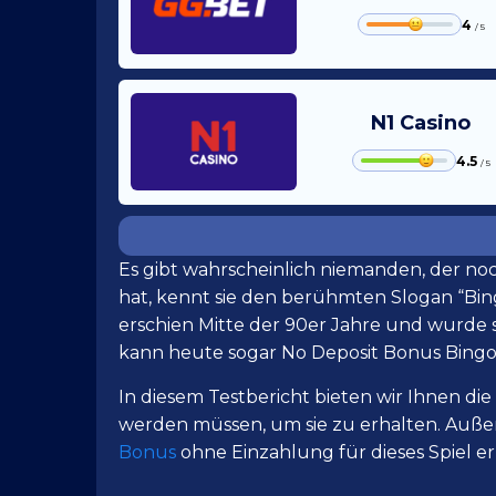
4
/ 5
N1 Casino
4.5
/ 5
Es gibt wahrscheinlich niemanden, der noc
hat, kennt sie den berühmten Slogan “Bing
erschien Mitte der 90er Jahre und wurde 
kann heute sogar No Deposit Bonus Bingo 
In diesem Testbericht bieten wir Ihnen di
werden müssen, um sie zu erhalten. Außer
Bonus
ohne Einzahlung für dieses Spiel e