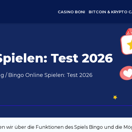
CASINO BONI
BITCOIN & KRYPTO 
pielen: Test 2026
ng
Bingo Online Spielen: Test 2026
n wir über die Funktionen des Spiels Bingo und die Mö