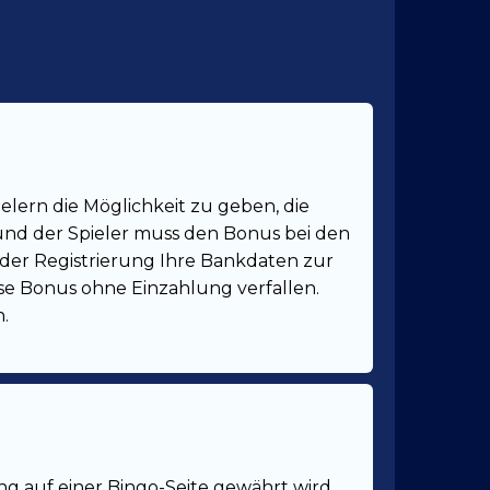
elern die Möglichkeit zu geben, die
 und der Spieler muss den Bonus bei den
 der Registrierung Ihre Bankdaten zur
se Bonus ohne Einzahlung verfallen.
.
g auf einer Bingo-Seite gewährt wird.