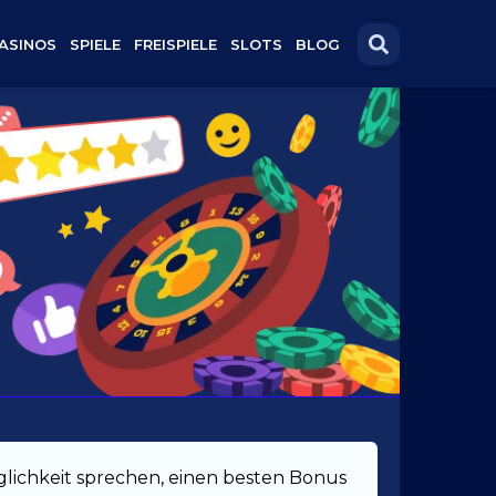
CASINOS
SPIELE
FREISPIELE
SLOTS
BLOG
glichkeit sprechen, einen besten Bonus