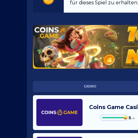
für dieses Spiel zu erhalten
CASINO
Coins Game Cas
5
/ 5