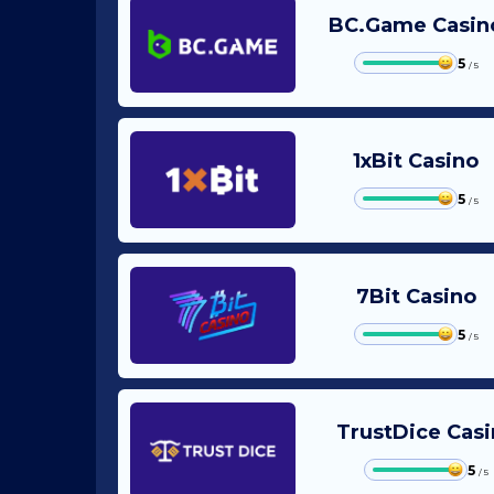
BC.Game Casin
5
/ 5
1xBit Casino
5
/ 5
7Bit Casino
5
/ 5
TrustDice Cas
5
/ 5