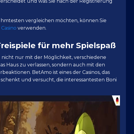
erscheidet und was Sie nach der Registrierung
rühmtesten vergleichen möchten, können Sie
 Casino
verwenden.
reispiele für mehr Spielspaß
 nicht nur mit der Möglichkeit, verschiedene
das Haus zu verlassen, sondern auch mit den
aktionen. BetAmo ist eines der Casinos, das
chenkt und versucht, die interessantesten Boni