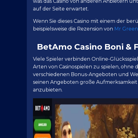
was das Casino von anderen Anbietern unt
auf der Seite erwartet.
Wenn Sie dieses Casino mit einem der be
beispielsweise die Rezension von
Mr Green
BetAmo Casino Boni & F
Viele Spieler verbinden Online-Glücksspiel
Arten von Casinospielen zu spielen, ohne 
verschiedenen Bonus-Angeboten und Werbe
seinen Angeboten große Aufmerksamkeit s
anzubieten.