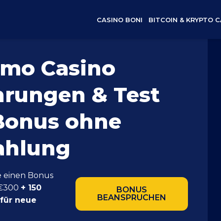
CASINO BONI
BITCOIN & KRYPTO 
mo Casino
hrungen & Test
Bonus ohne
ahlung
e einen Bonus
 €300
+ 150
BONUS
BEANSPRUCHEN
 für neue