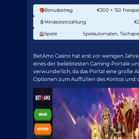
Bonusbetrag
€300 + 150 Freispie
Mindesteinzahlung
€
Spiele
Spielautomaten, Tischspie
BetAmo Casino hat erst vor wenigen Jahre
eines der beliebtesten Gaming-Portale unt
verwunderlich, da das Portal eine große A
Optionen zum Auffüllen des Kontos und d