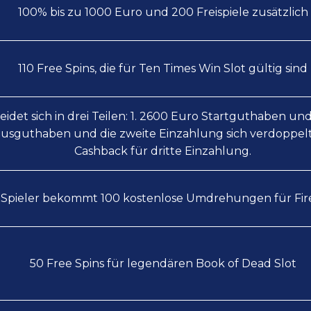
100% bis zu 1000 Euro und 200 Freispiele zusätzlich
110 Free Spins, die für Ten Times Win Slot gültig sind
det sich in drei Teilen: 1. 2600 Euro Startguthaben un
nusguthaben und die zweite Einzahlung sich verdoppel
Cashback für dritte Einzahlung.
 Spieler bekommt 100 kostenlose Umdrehungen für Fir
50 Free Spins für legendären Book of Dead Slot