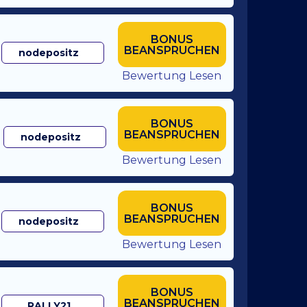
BONUS
BEANSPRUCHEN
nodepositz
Bewertung Lesen
BONUS
BEANSPRUCHEN
nodepositz
Bewertung Lesen
BONUS
BEANSPRUCHEN
nodepositz
Bewertung Lesen
BONUS
BEANSPRUCHEN
RALLY21