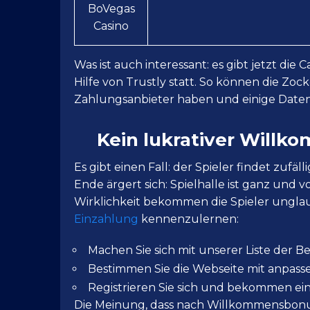
BoVegas
Casino
Was ist auch interessant: es gibt jetzt di
Hilfe von Trustly statt. So können die Zoc
Zahlungsanbieter haben und einige Daten
Kein lukrativer Willk
Es gibt einen Fall: der Spieler findet zufä
Ende ärgert sich: Spielhalle ist ganz und 
Wirklichkeit bekommen die Spieler unglau
Einzahlung
kennenzulernen:
Machen Sie sich mit unserer Liste der
Bestimmen Sie die Webseite mit anpas
Registrieren Sie sich und bekommen e
Die Meinung, dass nach Willkommensbonus g