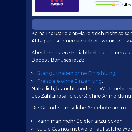
4.5
/ 5
Keine Industrie entwickelt sich nicht so s
Alltag – so können sie sich ein wenig en
Aber besondere Beliebtheit haben neue on
Deposit Bonuses jetzt:
Startguthaben ohne Einzahlung
;
Freispiele ohne Einzahlung
.
Natürlich, braucht moderne Welt mehr: ei
des Zahlungsanbieters) ohne Anmeldung u
Die Gründe, um solche Angebote anzubie
kann man mehr Spieler anzulocken;
so die Casinos motivieren auf solche Weg