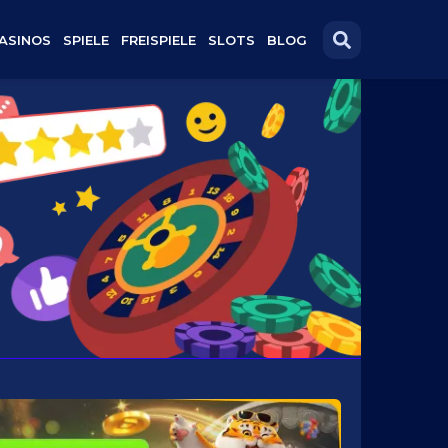
CASINOS
SPIELE
FREISPIELE
SLOTS
BLOG