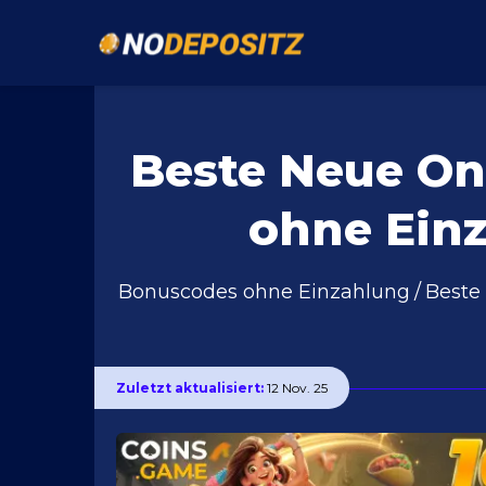
Beste Neue On
ohne Ein
Bonuscodes ohne Einzahlung
Beste
Zuletzt aktualisiert:
12 Nov. 25