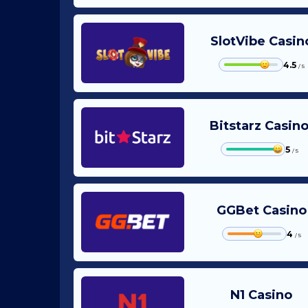
SlotVibe Casin
4.5
/ 5
Bitstarz Casin
5
/ 5
GGBet Casino
4
/ 5
N1 Casino