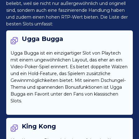
beliebt, weil sie nicht nur außergewöhnlich und originell
sind, sondern auch eine faszinierende Handlung haben
und zudem einen hohen RTP-Wert bieten. Die Liste der
besten Slots umfasst:
Ugga Bugga
Ugga Bugga ist ein einzigartiger Slot von Playtech
mit einem ungewöhnlichen Layout, das eher an ein
Video-Poker-Spiel erinnert. Es bietet doppelte Walzen
und ein Hold-Feature, das Spielern zusätzliche
Gewinnmöglichkeiten bietet. Mit seinem Dschungel-
Thema und spannenden Bonusfunktionen ist Ugga
Bugga ein Favorit unter den Fans von klassischen
Slots.
King Kong