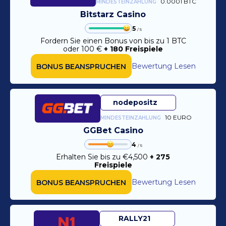
0.0001 BTC
MINDESTEINZAHLUNG
Bitstarz Casino
5
/ 5
Fordern Sie einen Bonus von bis zu 1 BTC
oder 100 €
+ 180 Freispiele
Bewertung Lesen
BONUS BEANSPRUCHEN
nodepositz
10 EURO
MINDESTEINZAHLUNG
GGBet Casino
4
/ 5
Erhalten Sie bis zu €4,500
+ 275
Freispiele
Bewertung Lesen
BONUS BEANSPRUCHEN
RALLY21