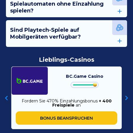
Spielautomaten ohne Einzahlung
spielen?
Sind Playtech-Spiele auf
Mobilgeräten verfügbar?
Lieblings-Casinos
BC.Game Casino
Fordern Sie 470% Einzahlungsbonus
+ 400
Freispiele
an
BONUS BEANSPRUCHEN