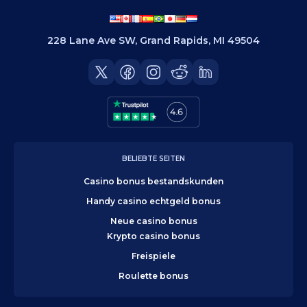
228 Lane Ave SW, Grand Rapids, MI 49504
BELIEBTE SEITEN
Casino bonus bestandskunden
Handy casino echtgeld bonus
Neue casino bonus
Krypto casino bonus
Freispiele
Roulette bonus