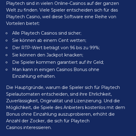
Playtech sind in vielen Online-Casinos auf der ganzen
Welt zu finden. Viele Spieler entscheiden sich für das
Playtech Casino, weil diese Software eine Reihe von
Vorteilen bietet:
Alle Playtech Casinos sind sicher;
Sie können ab einem Cent wetten;
Der RTP-Wert beträgt von 96 bis zu 99%;
Sie können den Jackpot knacken;
Die Spieler kommen garantiert auf ihr Geld;
Man kann in einigen Casinos Bonus ohne
Einzahlung erhalten.
Die Hauptgründe, warum die Spieler sich für Playtech
Spielautomaten entscheiden, sind ihre Ehrlichkeit,
Zuverlässigkeit, Originalität und Lizenzierung. Und die
Möglichkeit, die Spiele des Anbieters kostenlos mit dem
Bonus ohne Einzahlung auszuprobieren, erhöht die
Anzahl der Zocker, die sich für Playtech
Casinos interessieren.