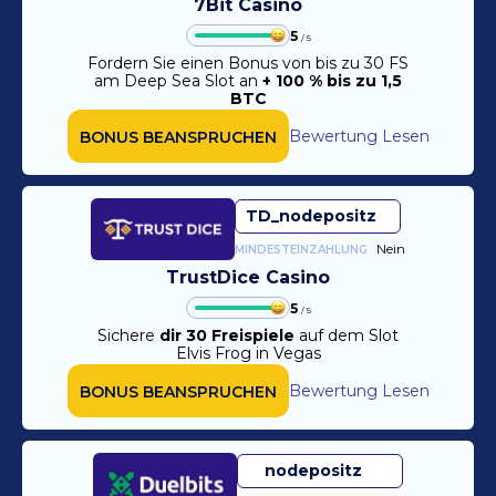
7Bit Casino
5
/ 5
Fordern Sie einen Bonus von bis zu 30 FS
am Deep Sea Slot an
+ 100 % bis zu 1,5
BTC
Bewertung Lesen
BONUS BEANSPRUCHEN
TD_nodepositz
Nein
MINDESTEINZAHLUNG
TrustDice Casino
5
/ 5
Sichere
dir 30 Freispiele
auf dem Slot
Elvis Frog in Vegas
Bewertung Lesen
BONUS BEANSPRUCHEN
nodepositz