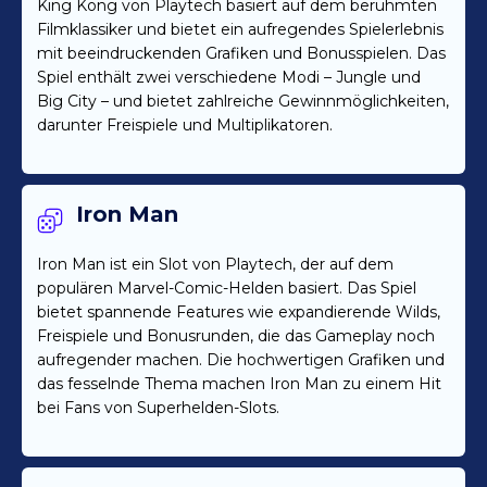
King Kong von Playtech basiert auf dem berühmten
Filmklassiker und bietet ein aufregendes Spielerlebnis
mit beeindruckenden Grafiken und Bonusspielen. Das
Spiel enthält zwei verschiedene Modi – Jungle und
Big City – und bietet zahlreiche Gewinnmöglichkeiten,
darunter Freispiele und Multiplikatoren.
Iron Man
Iron Man ist ein Slot von Playtech, der auf dem
populären Marvel-Comic-Helden basiert. Das Spiel
bietet spannende Features wie expandierende Wilds,
Freispiele und Bonusrunden, die das Gameplay noch
aufregender machen. Die hochwertigen Grafiken und
das fesselnde Thema machen Iron Man zu einem Hit
bei Fans von Superhelden-Slots.