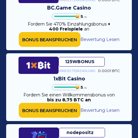
MINDESTEINZAHLUNG
BC.Game Casino
5
/ 5
Fordern Sie 470% Einzahlungsbonus
+
400 Freispiele
an
Bewertung Lesen
BONUS BEANSPRUCHEN
125WBONUS
0.0001 BTC
MINDESTEINZAHLUNG
1xBit Casino
5
/ 5
Fordern Sie einen Willkommensbonus von
bis zu 8,75 BTC an
Bewertung Lesen
BONUS BEANSPRUCHEN
nodepositz