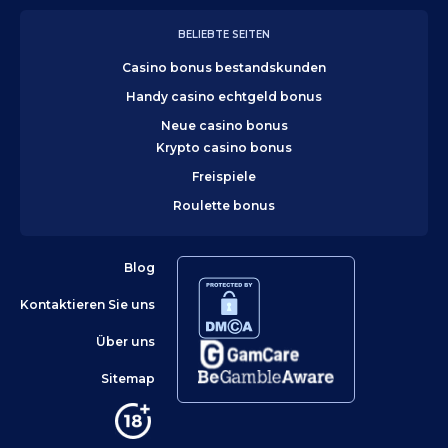
BELIEBTE SEITEN
Casino bonus bestandskunden
Handy casino echtgeld bonus
Neue casino bonus
Krypto casino bonus
Freispiele
Roulette bonus
Blog
Kontaktieren Sie uns
Über uns
Sitemap