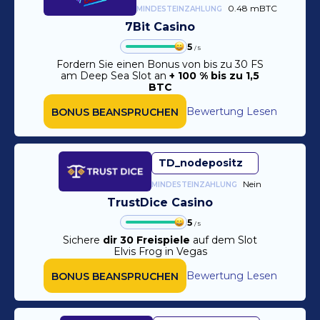
0.48 mBTC
MINDESTEINZAHLUNG
7Bit Casino
5
/ 5
Fordern Sie einen Bonus von bis zu 30 FS
am Deep Sea Slot an
+ 100 % bis zu 1,5
BTC
Bewertung Lesen
BONUS BEANSPRUCHEN
TD_nodepositz
Nein
MINDESTEINZAHLUNG
TrustDice Casino
5
/ 5
Sichere
dir 30 Freispiele
auf dem Slot
Elvis Frog in Vegas
Bewertung Lesen
BONUS BEANSPRUCHEN