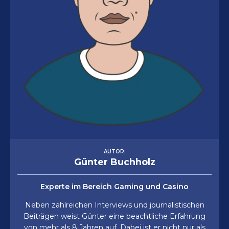
AUTOR:
Günter Buchholz
Experte im Bereich Gaming und Casino
Neben zahlreichen Interviews und journalistischen
Beiträgen weist Günter eine beachtliche Erfahrung
von mehr als 8 Jahren auf. Dabei ist er nicht nur als