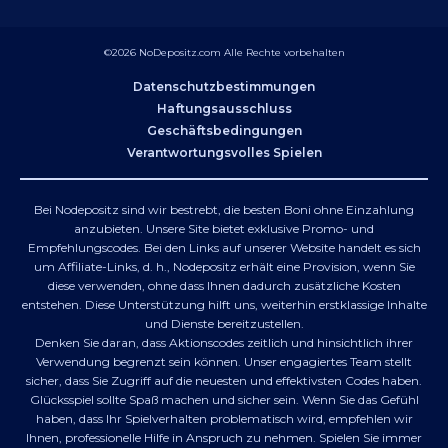
©2026
NoDepositz.com
Alle Rechte vorbehalten
Datenschutzbestimmungen
Haftungsausschluss
Geschäftsbedingungen
Verantwortungsvolles Spielen
Bei Nodepositz sind wir bestrebt, die besten Boni ohne Einzahlung
anzubieten. Unsere Site bietet exklusive Promo- und
Empfehlungscodes. Bei den Links auf unserer Website handelt es sich
um Affiliate-Links, d. h., Nodepositz erhält eine Provision, wenn Sie
diese verwenden, ohne dass Ihnen dadurch zusätzliche Kosten
entstehen. Diese Unterstützung hilft uns, weiterhin erstklassige Inhalte
und Dienste bereitzustellen.
Denken Sie daran, dass Aktionscodes zeitlich und hinsichtlich ihrer
Verwendung begrenzt sein können. Unser engagiertes Team stellt
sicher, dass Sie Zugriff auf die neuesten und effektivsten Codes haben.
Glücksspiel sollte Spaß machen und sicher sein. Wenn Sie das Gefühl
haben, dass Ihr Spielverhalten problematisch wird, empfehlen wir
Ihnen, professionelle Hilfe in Anspruch zu nehmen. Spielen Sie immer