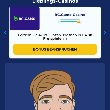
Lieblings-Casinos
BC.Game Casino
Fordern Sie 470% Einzahlungsbonus
+ 400
Freispiele
an
BONUS BEANSPRUCHEN