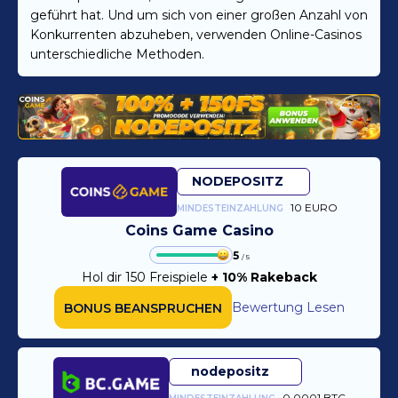
geführt hat. Und um sich von einer großen Anzahl von
Konkurrenten abzuheben, verwenden Online-Casinos
unterschiedliche Methoden.
NODEPOSITZ
10 EURO
MINDESTEINZAHLUNG
Coins Game Casino
5
/ 5
Hol dir 150 Freispiele
+ 10% Rakeback
Bewertung Lesen
BONUS BEANSPRUCHEN
nodepositz
0.0001 BTC