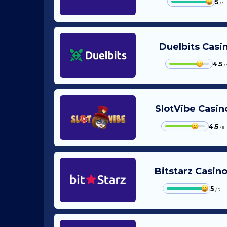
5
/ 5
Duelbits Casi
4.5
/
SlotVibe Casin
4.5
/ 5
Bitstarz Casin
5
/ 5