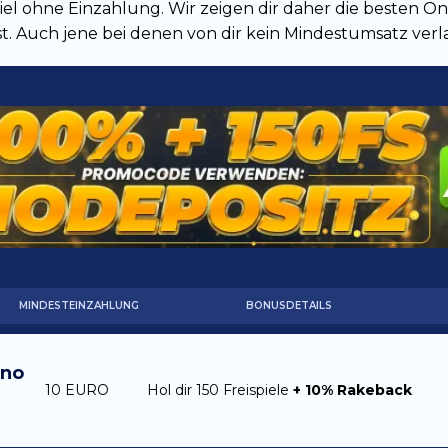
el ohne Einzahlung. Wir zeigen dir daher die besten Onl
 Auch jene bei denen von dir kein Mindestumsatz verla
MINDESTEINZAHLUNG
BONUSDETAILS
ino
10 EURO
Hol dir 150 Freispiele
+ 10% Rakeback