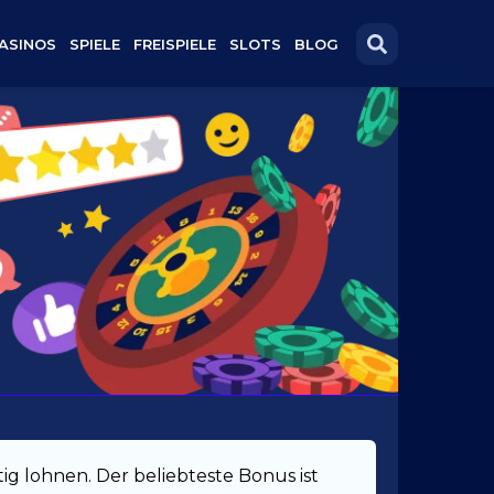
CASINOS
SPIELE
FREISPIELE
SLOTS
BLOG
ig lohnen. Der beliebteste Bonus ist