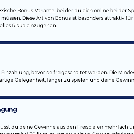
ssische Bonus-Variante, bei der du dich online bei der Sp
müssen. Diese Art von Bonus ist besonders attraktiv für 
elles Risiko einzugehen.
e Einzahlung, bevor sie freigeschaltet werden. Die Minde
oßartige Gelegenheit, länger zu spielen und deine Gewi
ngung
usst du deine Gewinne aus den Freispielen mehrfach um