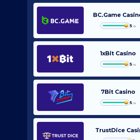
BC.Game Casin
5
/ 5
1xBit Casino
5
/ 5
7Bit Casino
5
/ 5
TrustDice Cas