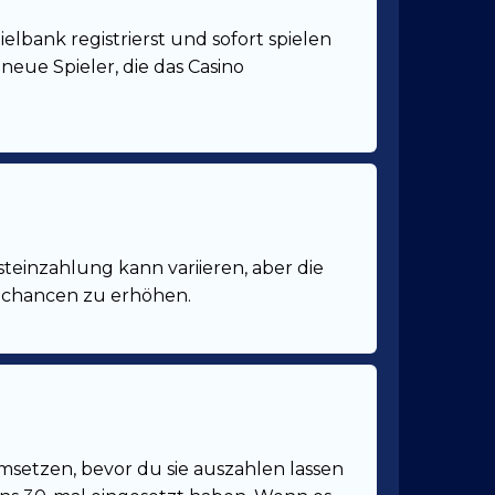
ielbank registrierst und sofort spielen
neue Spieler, die das Casino
steinzahlung kann variieren, aber die
nnchancen zu erhöhen.
setzen, bevor du sie auszahlen lassen