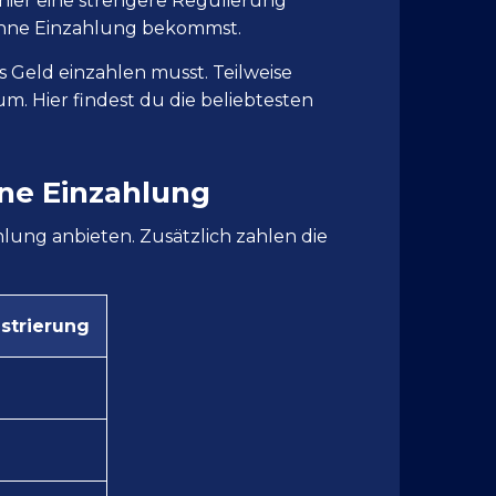
 hier eine strengere Regulierung
 ohne Einzahlung bekommst.
s Geld einzahlen musst. Teilweise
m. Hier findest du die beliebtesten
hne Einzahlung
hlung anbieten. Zusätzlich zahlen die
strierung