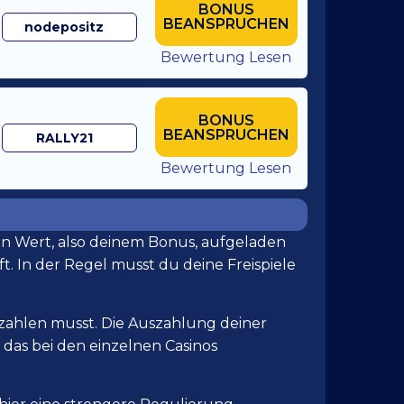
BONUS
BEANSPRUCHEN
nodepositz
Bewertung Lesen
BONUS
BEANSPRUCHEN
RALLY21
Bewertung Lesen
ten Wert, also deinem Bonus, aufgeladen
t. In der Regel musst du deine Freispiele
nzahlen musst. Die Auszahlung deiner
das bei den einzelnen Casinos