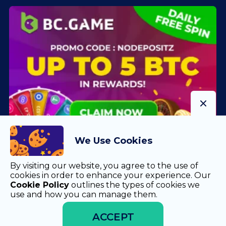
We Use Cookies
Coins Game Casino
By visiting our website, you agree to the use of
cookies in order to enhance your experience. Our
Hol dir 150 Freispiele
+
NODEPOSITZ
Cookie Policy
outlines the types of cookies we
10% Rakeback
FAQs
use and how you can manage them.
BONUS
BEANSPRUCHEN
ACCEPT
Was ist Bob Casino?