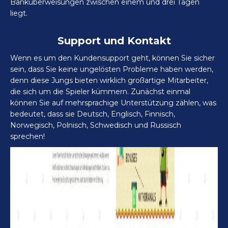
Banküberweisungen zwischen einem und drei Tagen
liegt.
Support und Kontakt
Wenn es um den Kundensupport geht, können Sie sicher
sein, dass Sie keine ungelösten Probleme haben werden,
denn diese Jungs bieten wirklich großartige Mitarbeiter,
die sich um die Spieler kümmern. Zunächst einmal
können Sie auf mehrsprachige Unterstützung zählen, was
bedeutet, dass sie Deutsch, Englisch, Finnisch,
Norwegisch, Polnisch, Schwedisch und Russisch
sprechen!