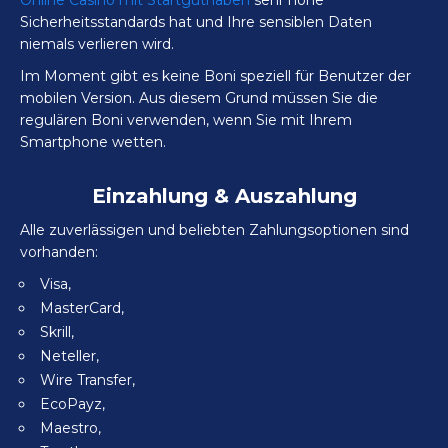
Online Casino mit Startguthaben
sehr hohe
Sicherheitsstandards hat und Ihre sensiblen Daten
niemals verlieren wird.
Im Moment gibt es keine Boni speziell für Benutzer der
mobilen Version. Aus diesem Grund müssen Sie die
regulären Boni verwenden, wenn Sie mit Ihrem
Smartphone wetten.
Einzahlung & Auszahlung
Alle zuverlässigen und beliebten Zahlungsoptionen sind
vorhanden:
Visa,
MasterCard,
Skrill,
Neteller,
Wire Transfer,
EcoPayz,
Maestro,