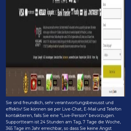
Sie sind freundlich, sehr verantwortungsbewusst und
effektiv! Sie können sie per Live-Chat, E-Mail und Telefon
kontaktieren, falls Sie eine “Live-Person” bevorzugen.
Supportteam ist 24 Stunden am Tag, 7 Tage die Woche,
365 Tage im Jahr erreichbar, so dass Sie keine Angst