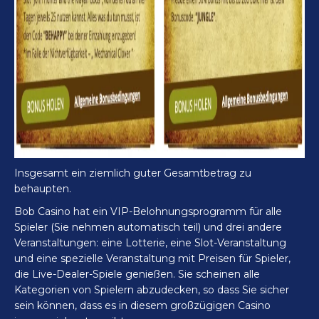
Insgesamt ein ziemlich guter Gesamtbetrag zu
behaupten.
Bob Casino hat ein VIP-Belohnungsprogramm für alle
Spieler (Sie nehmen automatisch teil) und drei andere
Veranstaltungen: eine Lotterie, eine Slot-Veranstaltung
und eine spezielle Veranstaltung mit Preisen für Spieler,
die Live-Dealer-Spiele genießen. Sie scheinen alle
Kategorien von Spielern abzudecken, so dass Sie sicher
sein können, dass es in diesem großzügigen Casino