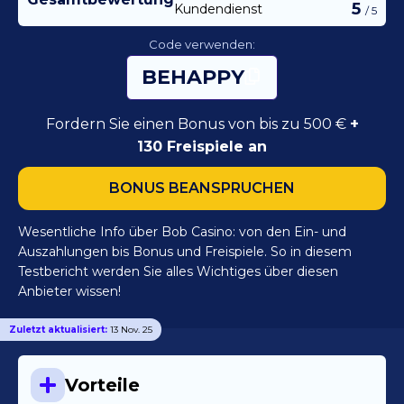
5
Kundendienst
/ 5
Code verwenden:
BEHAPPY
Fordern Sie einen Bonus von bis zu 500 €
+
130 Freispiele an
BONUS BEANSPRUCHEN
Wesentliche Info über Bob Casino: von den Ein- und
Auszahlungen bis Bonus und Freispiele. So in diesem
Testbericht werden Sie alles Wichtiges über diesen
Anbieter wissen!
Zuletzt aktualisiert:
13 Nov. 25
Vorteile