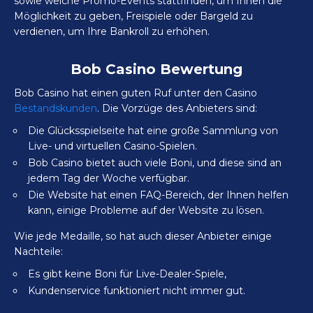
sowie welche Promo-Events stattfinden, um Ihnen die
Möglichkeit zu geben, Freispiele oder Bargeld zu
verdienen, um Ihre Bankroll zu erhöhen.
Bob Casino Bewertung
Bob Casino
hat einen guten Ruf unter den Casino
Bestandskunden
. Die Vorzüge des Anbieters sind:
Die Glücksspielseite hat eine große Sammlung von
Live- und virtuellen Casino-Spielen.
Bob Casino bietet auch viele Boni, und diese sind an
jedem Tag der Woche verfügbar.
Die Website hat einen FAQ-Bereich, der Ihnen helfen
kann, einige Probleme auf der Website zu lösen.
Wie jede Medaille, so hat auch dieser Anbieter einige
Nachteile:
Es gibt keine Boni für Live-Dealer-Spiele,
Kundenservice funktioniert nicht immer gut.