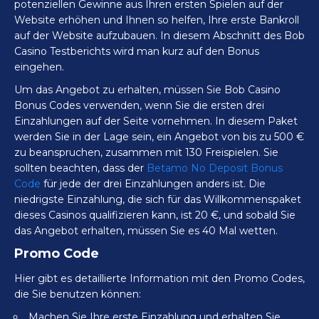
potenziellen Gewinne aus Ihren ersten Spielen auf der
Website erhöhen und Ihnen so helfen, Ihre erste Bankroll
auf der Website aufzubauen. In diesem Abschnitt des Bob
Casino Testberichts wird man kurz auf den Bonus
eingehen.
Um das Angebot zu erhalten, müssen Sie
Bob Casino
Bonus
Codes verwenden, wenn Sie die ersten drei
Einzahlungen auf der Seite vornehmen. In diesem Paket
werden Sie in der Lage sein, ein Angebot von bis zu 500 €
zu beanspruchen, zusammen mit 130 Freispielen. Sie
sollten beachten, dass der
Betamo No Deposit Bonus
Code
für jede der drei Einzahlungen anders ist. Die
niedrigste Einzahlung, die sich für das Willkommenspaket
dieses Casinos qualifizieren kann, ist 20 €, und sobald Sie
das Angebot erhalten, müssen Sie es 40 Mal wetten.
Promo Code
Hier gibt es detaillierte Information mit den Promo Codes,
die Sie benutzen können:
Machen Sie Ihre erste Einzahlung und erhalten Sie