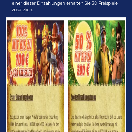
einer dieser Einzahlungen erhalten Sie 30 Freispiele
zusätzlich.