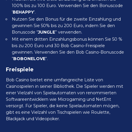
100% bis zu 100 Euro. Verwenden Sie den Bonuscode
‘
BEHAPPY
‘.
Nutzen Sie den Bonus für die zweite Einzahlung und
gewinnen Sie 50% bis zu 200 Euro, indem Sie den
Bonuscode “
JUNGLE
” verwenden.
Mit einem dritten Einzahlungsbonus können Sie 50 %
bis zu 200 Euro und 30 Bob Casino-Freispiele
gewinnen. Verwenden Sie den Bob Casino-Bonuscode
“
BOBONELOVE
“.
Freispiele
Bob Casino bietet eine umfangreiche Liste von
Casinospielen in seiner Bibliothek. Die Spieler werden mit
einer Vielzahl von Spielautomaten von renommierten
Softwareentwicklern wie Microgaming und NetEnt
versorgt. Für Spieler, die keine Spielautomaten mögen,
gibt es eine Vielzahl von Tischspielen wie Roulette,
Blackjack und Videopoker.