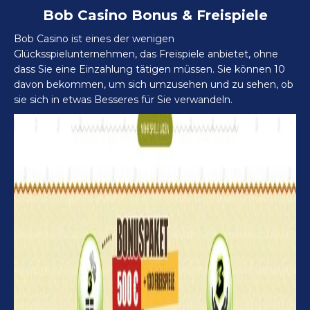
Bob Casino Bonus & Freispiele
Bob Casino ist eines der wenigen
Glücksspielunternehmen, das Freispiele anbietet, ohne
dass Sie eine Einzahlung tätigen müssen. Sie können 10
davon bekommen, um sich umzusehen und zu sehen, ob
sie sich in etwas Besseres für Sie verwandeln.