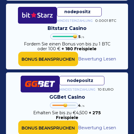
nodepositz
0.0001 BTC
MINDESTEINZAHLUNG
Bitstarz Casino
5
/ 5
Fordern Sie einen Bonus von bis zu 1 BTC
oder 100 €
+ 180 Freispiele
Bewertung Lesen
BONUS BEANSPRUCHEN
nodepositz
10 EURO
MINDESTEINZAHLUNG
GGBet Casino
4
/ 5
Erhalten Sie bis zu €4,500
+ 275
Freispiele
Bewertung Lesen
BONUS BEANSPRUCHEN