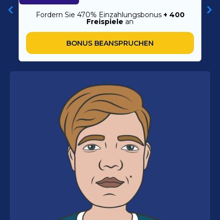
Fordern Sie 470% Einzahlungsbonus
+ 400
Freispiele
an
BONUS BEANSPRUCHEN