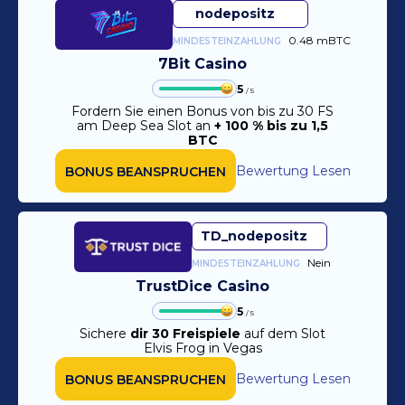
nodepositz
0.48 mBTC
MINDESTEINZAHLUNG
7Bit Casino
5
/ 5
Fordern Sie einen Bonus von bis zu 30 FS
am Deep Sea Slot an
+ 100 % bis zu 1,5
BTC
Bewertung Lesen
BONUS BEANSPRUCHEN
TD_nodepositz
Nein
MINDESTEINZAHLUNG
TrustDice Casino
5
/ 5
Sichere
dir 30 Freispiele
auf dem Slot
Elvis Frog in Vegas
Bewertung Lesen
BONUS BEANSPRUCHEN