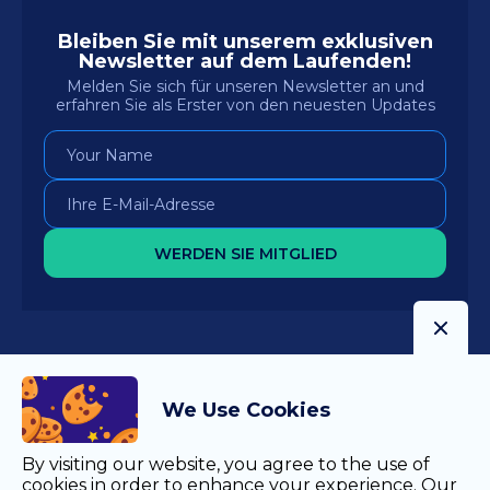
Bleiben Sie mit unserem exklusiven
Newsletter auf dem Laufenden!
Melden Sie sich für unseren Newsletter an und
erfahren Sie als Erster von den neuesten Updates
WERDEN SIE MITGLIED
We Use Cookies
By visiting our website, you agree to the use of
cookies in order to enhance your experience. Our