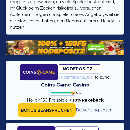
möglich zu gewinnen, da viele Spieler bestrebt sind,
ihr Glück beim Zocken risikofrei zu versuchen.
Außerdem mögen die Spieler dieses Angebot, weil sie
die Möglichkeit haben, den Bonus auf ihrem Handy zu
nutzen.
NODEPOSITZ
10 EURO
MINDESTEINZAHLUNG
Coins Game Casino
5
/ 5
Hol dir 150 Freispiele
+ 10% Rakeback
Bewertung Lesen
BONUS BEANSPRUCHEN