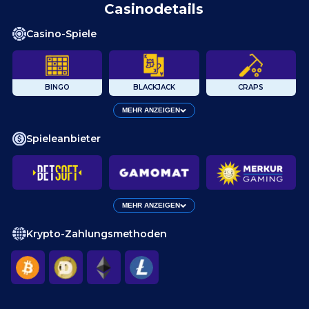
Casinodetails
Casino-Spiele
BINGO
BLACKJACK
CRAPS
MEHR ANZEIGEN
Spieleanbieter
MEHR ANZEIGEN
Krypto-Zahlungsmethoden