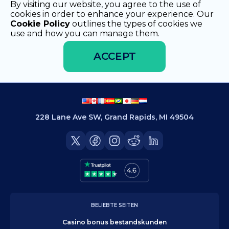
By visiting our website, you agree to the use of
cookies in order to enhance your experience. Our
Cookie Policy
outlines the types of cookies we
use and how you can manage them.
ACCEPT
228 Lane Ave SW, Grand Rapids, MI 49504
BELIEBTE SEITEN
Casino bonus bestandskunden