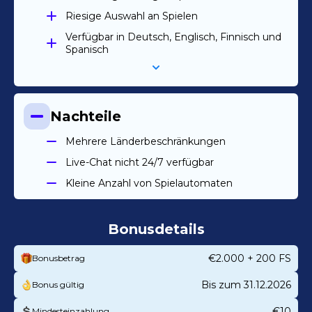
Riesige Auswahl an Spielen
Verfügbar in Deutsch, Englisch, Finnisch und
Spanisch
Nachteile
Mehrere Länderbeschränkungen
Live-Chat nicht 24/7 verfügbar
Kleine Anzahl von Spielautomaten
Bonusdetails
€2.000 + 200 FS
Bonusbetrag
Bis zum 31.12.2026
Bonus gültig
€10
Mindesteinzahlung