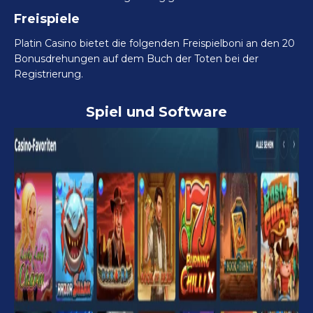
Freispiele
Platin Casino bietet die folgenden Freispielboni an den 20
Bonusdrehungen auf dem Buch der Toten bei der
Registrierung.
Spiel und Software