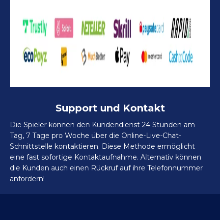
Support und Kontakt
Die Spieler können den Kundendienst 24 Stunden am
Tag, 7 Tage pro Woche über die Online-Live-Chat-
Schnittstelle kontaktieren. Diese Methode ermöglicht
eine fast sofortige Kontaktaufnahme. Alternativ können
die Kunden auch einen Rückruf auf ihre Telefonnummer
anfordern!