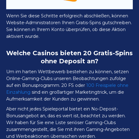
Wenn Sie diese Schritte erfolgreich abschließen, können
Website-Administratoren Ihnen Gratis-Spins gutschreiben.
Sie können in Ihrem Konto überprüfen, ob diese Aktion
aktiviert wurde.
Welche Casinos bieten 20 Gratis-Spins
ohne Deposit an?
Um im harten Wettbewerb bestehen zu können, setzen
Online-Gaming-Clubs unseren Beobachtungen zufolge
auf ein Bonusprogramm. 20 FS oder
100 Freispiele ohne
Einzahlung
sind ein großartiger Marketingtrick, um die
Aufmerksamkeit der Kunden zu gewinnen.
Aber nicht jedes Spieleportal bietet ein No-Deposit-
Bonusangebot an, das es wert ist, beachtet zu werden.
Wir haben für Sie eine Liste seriöser Gaming-Clubs
zusammengestellt, die Sie mit ihren Gaming-Angeboten
und Werbeaktionen überraschen werden.