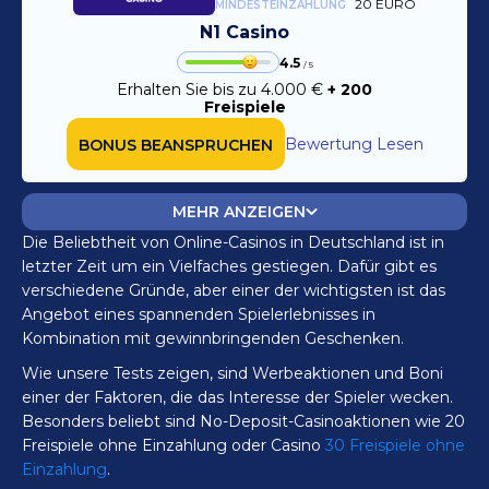
20 EURO
MINDESTEINZAHLUNG
N1 Casino
4.5
/ 5
Erhalten Sie bis zu 4.000 €
+ 200
Freispiele
Bewertung Lesen
BONUS BEANSPRUCHEN
MEHR ANZEIGEN
Die Beliebtheit von Online-Casinos in Deutschland ist in
letzter Zeit um ein Vielfaches gestiegen. Dafür gibt es
verschiedene Gründe, aber einer der wichtigsten ist das
Angebot eines spannenden Spielerlebnisses in
Kombination mit gewinnbringenden Geschenken.
Wie unsere Tests zeigen, sind Werbeaktionen und Boni
einer der Faktoren, die das Interesse der Spieler wecken.
Besonders beliebt sind No-Deposit-Casinoaktionen wie 20
Freispiele ohne Einzahlung oder Casino
30 Freispiele ohne
Einzahlung
.