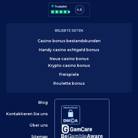
BELIEBTE SEITEN
Casino bonus bestandskunden
Handy casino echtgeld bonus
Neue casino bonus
Krypto casino bonus
Freispiele
Roulette bonus
Blog
Kontaktieren Sie uns
Über uns
Sitemap