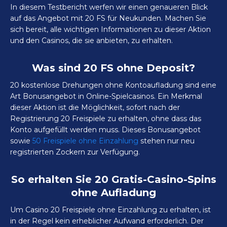
In diesem Testbericht werfen wir einen genaueren Blick
auf das Angebot mit 20 FS für Neukunden. Machen Sie
sich bereit, alle wichtigen Informationen zu dieser Aktion
und den Casinos, die sie anbieten, zu erhalten.
Was sind 20 FS ohne Deposit?
20 kostenlose Drehungen ohne Kontoaufladung sind eine
Art Bonusangebot in Online-Spielcasinos. Ein Merkmal
dieser Aktion ist die Möglichkeit, sofort nach der
Registrierung 20 Freispiele zu erhalten, ohne dass das
Konto aufgefüllt werden muss. Dieses Bonusangebot
sowie
50 Freispiele ohne Einzahlung
stehen nur neu
registrierten Zockern zur Verfügung.
So erhalten Sie 20 Gratis-Casino-Spins
ohne Aufladung
Um Casino 20 Freispiele ohne Einzahlung zu erhalten, ist
in der Regel kein erheblicher Aufwand erforderlich. Der