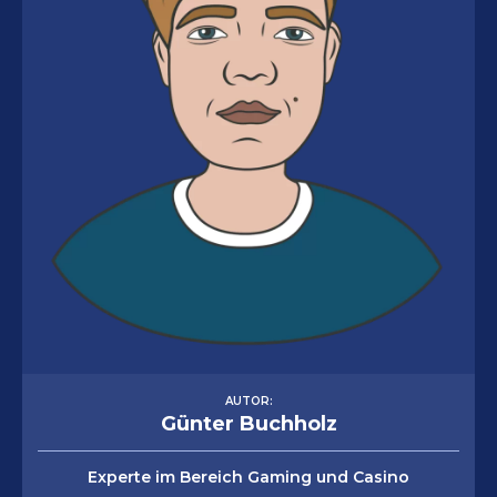
AUTOR:
Günter Buchholz
Experte im Bereich Gaming und Casino