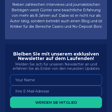
Neben zahlreichen Interviews und journalistischen
Beiträgen weist Günter eine beachtliche Erfahrung
von mehr als 8 Jahren auf. Dabei ist er nicht nur als
Autor tätig, sondern betreibt auch einen Blog und ist
Kritiker für die Bereiche Casino und No-Deposit Boni.
Bleiben Sie mit unserem exklusiven
Newsletter auf dem Laufenden!
Melden Sie sich für unseren Newsletter an und
erfahren Sie als Erster von den neuesten Updates
WERDEN SIE MITGLIED