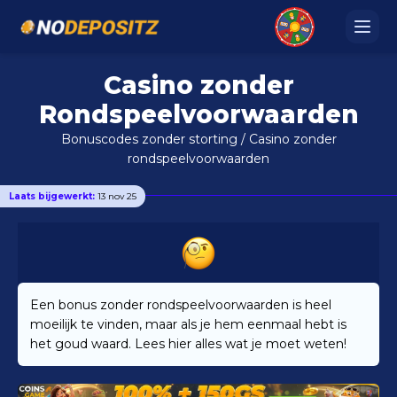
Casino zonder
Rondspeelvoorwaarden
Bonuscodes zonder storting
Casino zonder
rondspeelvoorwaarden
Laats bijgewerkt:
13 nov 25
Een bonus zonder rondspeelvoorwaarden is heel
moeilijk te vinden, maar als je hem eenmaal hebt is
het goud waard. Lees hier alles wat je moet weten!