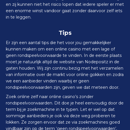
en zij kunnen niet het risico lopen dat iedere speler er met
een enorme winst vandoor gaat zonder daarvoor zelf iets
in te leggen.
Tips
Er zijn een aantal tips die het voor jou gemakkelijker
kunnen maken om een online casino met een lage of
geen rondspeelvoorwaarde te vinden. In de eerste plaats
moet je natuurlijk altijd de website van Nodepositz in de
gaten houden. Wij zijn continu bezig met het verzamelen
van informatie over de markt voor online gokken en zodra
we een aanbieder vinden waarbij er geen
rondspeelvoorwaarden zijn, geven we dat meteen door.
Zoek online zelf naar online casino’s zonder
rondspeelvoorwaarden. Dit doe je heel eenvoudig door de
term bij je zoekmachine in te typen. Let er wel op dat
sommige aanbieders je ook via deze weg proberen te
lokken. Ze zorgen ervoor dat ze via zoekmachines goed
vindbaar zijn op de term ‘geen rondspeelvoorwaarden’,