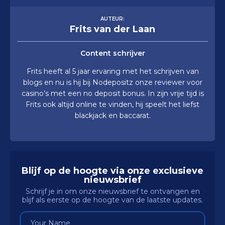
AUTEUR:
Frits van der Laan
Content schrijver
Frits heeft al 5 jaar ervaring met het schrijven van
blogs en nu is hij bij Nodepositz onze reviewer voor
casino’s met een no deposit bonus. In zijn vrije tijd is
Frits ook altijd online te vinden, hij speelt het liefst
blackjack en baccarat.
Blijf op de hoogte via onze exclusieve
nieuwsbrief
Schrijf je in om onze nieuwsbrief te ontvangen en
blijf als eerste op de hoogte van de laatste updates.