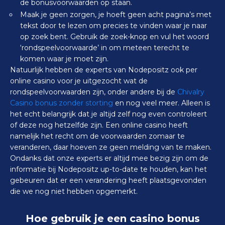
de bonusvoorwaarden op staan.
Maak je geen zorgen, je hoeft geen acht pagina’s met
tekst door te lezen om precies te vinden waar je naar
op zoek bent. Gebruik de zoek-knop en vul het woord
‘rondspeelvoorwaarde’ in om meteen terecht te
komen waar je moet zijn.
Natuurlijk hebben de experts van Nodepositz ook per
online casino voor je uitgezocht wat de
rondspeelvoorwaarden zijn, onder andere bij de
Chivalry
Casino bonus zonder storting
en nog veel meer. Alleen is
het echt belangrijk dat je altijd zelf nog even controleert
of deze nog hetzelfde zijn. Een online casino heeft
namelijk het recht om de voorwaarden zomaar te
veranderen, daar hoeven ze geen melding van te maken.
Ondanks dat onze experts er altijd mee bezig zijn om de
informatie bij Nodepositz up-to-date te houden, kan het
gebeuren dat er een verandering heeft plaatsgevonden
die we nog niet hebben opgemerkt.
Hoe gebruik je een casino bonus