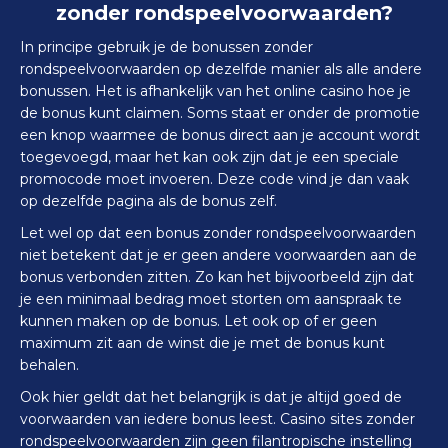
zonder rondspeelvoorwaarden?
In principe gebruik je de bonussen zonder
rondspeelvoorwaarden op dezelfde manier als alle andere
bonussen. Het is afhankelijk van het online casino hoe je
de bonus kunt claimen. Soms staat er onder de promotie
een knop waarmee de bonus direct aan je account wordt
toegevoegd, maar het kan ook zijn dat je een speciale
promocode moet invoeren. Deze code vind je dan vaak
op dezelfde pagina als de bonus zelf.
Let wel op dat een bonus zonder rondspeelvoorwaarden
niet betekent dat je er geen andere voorwaarden aan de
bonus verbonden zitten. Zo kan het bijvoorbeeld zijn dat
je een minimaal bedrag moet storten om aanspraak te
kunnen maken op de bonus. Let ook op of er geen
maximum zit aan de winst die je met de bonus kunt
behalen.
Ook hier geldt dat het belangrijk is dat je altijd goed de
voorwaarden van iedere bonus leest. Casino sites zonder
rondspeelvoorwaarden zijn geen filantropische instelling