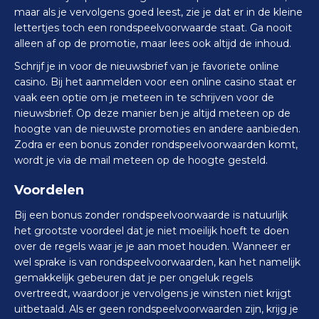
maar als je vervolgens goed leest, zie je dat er in de kleine
lettertjes toch een rondspeelvoorwaarde staat. Ga nooit
alleen af op de promotie, maar lees ook altijd de inhoud.
Schrijf je in voor de nieuwsbrief van je favoriete online
casino. Bij het aanmelden voor een online casino staat er
vaak een optie om je meteen in te schrijven voor de
nieuwsbrief. Op deze manier ben je altijd meteen op de
hoogte van de nieuwste promoties en andere aanbieden.
Zodra er een bonus zonder rondspeelvoorwaarden komt,
wordt je via de mail meteen op de hoogte gesteld.
Voordelen
Bij een bonus zonder rondspeelvoorwaarde is natuurlijk
het grootste voordeel dat je niet moeilijk hoeft te doen
over de regels waar je je aan moet houden. Wanneer er
wel sprake is van rondspeelvoorwaarden, kan het namelijk
gemakkelijk gebeuren dat je per ongeluk regels
overtreedt, waardoor je vervolgens je winsten niet krijgt
uitbetaald. Als er geen rondspeelvoorwaarden zijn, krijg je