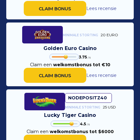
Lees recensie
CLAIM BONUS
20 EURO
MINIMALE STORTING
Golden Euro Casino
3.75
/ 5
Claim een
welkomstbonus tot €10
Lees recensie
CLAIM BONUS
NODEPOSITZ40
25 USD
MINIMALE STORTING
Lucky Tiger Casino
4.5
/ 5
Claim een
welkomstbonus tot $6000