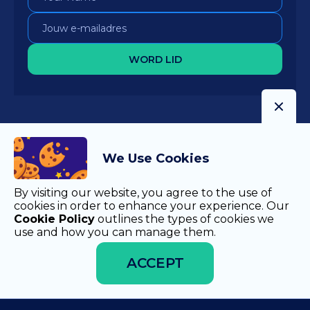
WORD LID
We Use Cookies
By visiting our website, you agree to the use of
cookies in order to enhance your experience. Our
Cookie Policy
outlines the types of cookies we
use and how you can manage them.
ACCEPT