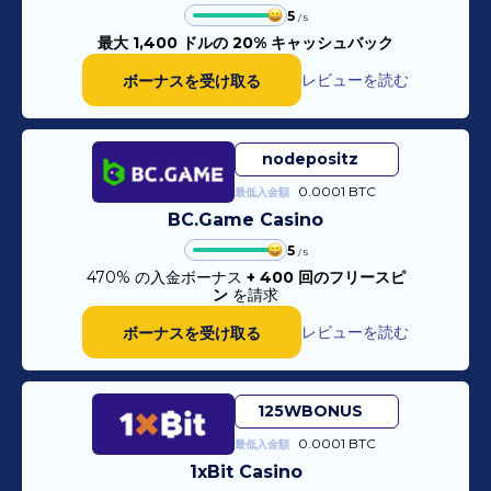
5
/ 5
最大 1,400 ドルの 20% キャッシュバック
レビューを読む
ボーナスを受け取る
nodepositz
0.0001 BTC
最低入金額
BC.Game Casino
5
/ 5
470% の入金ボーナス
+ 400 回のフリースピ
ン
を請求
レビューを読む
ボーナスを受け取る
125WBONUS
0.0001 BTC
最低入金額
1xBit Casino