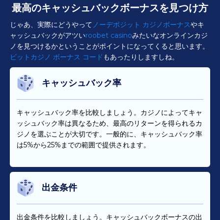
最高のキャッシュバックボーナスを見つけ方
じゃあ、実際にどうやって
ノーデポジット カジノボーナス
やキ
ャッシュバックがアツい
roobet casino
みたいなオンラインカジ
ノを見つけるかということがポイントになってくると思います。
ビットカジノ ボーナス コード
もあったりしますしね。
キャッシュバック率
キャッシュバック率を比較しましょう。カジノによってキャ
ッシュバック率は異なるため、最高のリターンを得られるカ
ジノを選ぶことが大切です。一般的に、キャッシュバック率
は5%から25%までの範囲で提供されます。
出金条件
出金条件を比較しましょう。キャッシュバックボーナスの出