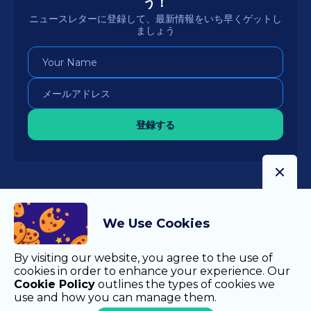
う！
ニュースレターに登録して、最新情報をいち早くゲットし
ましょう
登録する
We Use Cookies
By visiting our website, you agree to the use of
cookies in order to enhance your experience. Our
Cookie Policy
outlines the types of cookies we
use and how you can manage them.