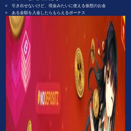
引き出せないけど、現金みたいに使える仮想のお金
ある金額を入金したらもらえるボーナス