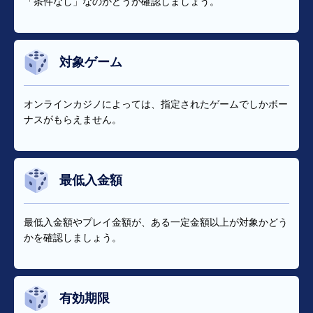
「条件なし」なのかどうか確認しましょう。
対象ゲーム
オンラインカジノによっては、指定されたゲームでしかボー
ナスがもらえません。
最低入金額
最低入金額やプレイ金額が、ある一定金額以上が対象かどう
かを確認しましょう。
有効期限