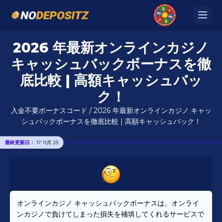
2026 年最新オンラインカジノ
キャッシュバックボーナスを徹
底比較 | 高額キャッシュバッ
ク！
入金不要ボーナスコード
2026 年最新オンラインカジノ キャッ
シュバックボーナスを徹底比較 | 高額キャッシュバック！
最終更新日：
17 11月 25
オンラインカジノ キャッシュバックボーナスは、オンライ
ンカジノで負けてしまった損失を補填してくれるサービスで