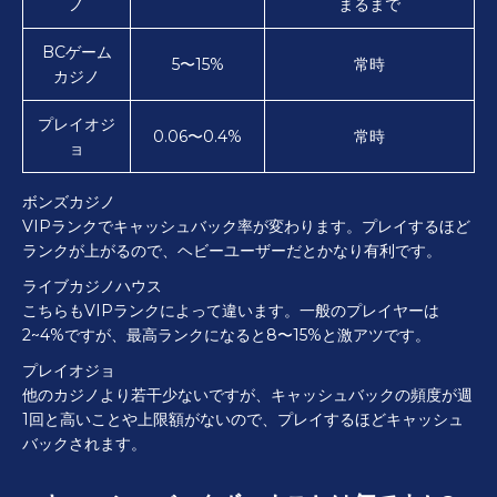
ノ
まるまで
BCゲーム
5〜15%
常時
カジノ
プレイオジ
0.06〜0.4%
常時
ョ
ボンズカジノ
VIPランクでキャッシュバック率が変わります。プレイするほど
ランクが上がるので、ヘビーユーザーだとかなり有利です。
ライブカジノハウス
こちらもVIPランクによって違います。一般のプレイヤーは
2~4%ですが、最高ランクになると8〜15%と激アツです。
プレイオジョ
他のカジノより若干少ないですが、キャッシュバックの頻度が週
1回と高いことや上限額がないので、プレイするほどキャッシュ
バックされます。