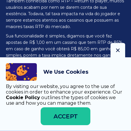
Também conhecida como RTP – Return to player, muitos
usuários acabam por nem se darem conta de sua
existência. Todavia, tal taxa impacta na vida do jogador e
sempre estamos atentos aos cassinos que possuem as
maiores taxas RTP do mercado.
Sua funcionalidade é simples, digamos que você faz
apostas de R$ 1,00 em um cassino que tem RTP de 85%,
em caso de ganho você obterá R$ 85,00 em ganhos. É
simples, porém a taxa implica diretamente nos ganhos
auferidos pelos usuários, mas aqui você encontra as
melhores RTPs.
We Use Cookies
Provedores de softwares de caça-
By visiting our website, you agree to the use of
níquéis
cookies in order to enhance your experience. Our
Cookie Policy
outlines the types of cookies we
Ao selecionar um cassino confiável para realizar sua
use and how you can manage them.
inscrição, você irá se deparar com uma série de
provedores de softwares de jogos. Isso porque, devido à
ACCEPT
grande procura dos usuários por esse tipo de jogos
diversas empresas resolveram investir no segmento, além