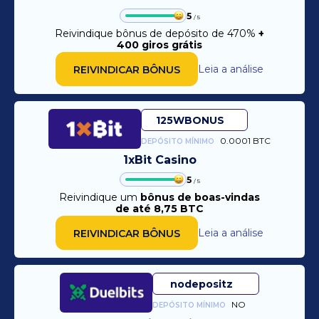
5
/ 5
Reivindique bônus de depósito de 470%
+
400 giros grátis
Leia a análise
REIVINDICAR BÔNUS
125WBONUS
0.0001 BTC
DEPÓSITO MÍNIMO
1xBit Casino
5
/ 5
Reivindique um
bônus de boas-vindas
de até 8,75 BTC
Leia a análise
REIVINDICAR BÔNUS
nodepositz
NO
DEPÓSITO MÍNIMO