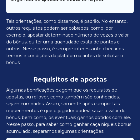
Tais orientações, como dissemos, é padrão. No entanto,
outros requisitos podem ser cobrados, como, por
exemplo, apostar determinado número de vezes o valor
do bônus, ou ter uma quantidade exata de pontos e
outros. Nesse passo, é sempre interessante checar os
termos e condições da plataforma antes de solicitar o
bônus.
Requisitos de apostas
Algumas bonificações exigem que os requisitos de
apostas, ou rollover, como também são conhecidos,
sejam cumpridos. Assim, somente após cumprir tais
requerimentos é que o jogador poderá sacar o valor do
bônus, bem como, os eventuais ganhos obtidos com ele.
Nesse passo, para saber como ganhar caça niqueis bonus
acumulado, separamos algumas orientações.