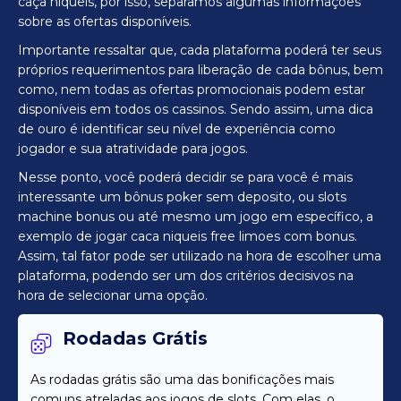
caça niqueis, por isso, separamos algumas informações
sobre as ofertas disponíveis.
Importante ressaltar que, cada plataforma poderá ter seus
próprios requerimentos para liberação de cada bônus, bem
como, nem todas as ofertas promocionais podem estar
disponíveis em todos os cassinos. Sendo assim, uma dica
de ouro é identificar seu nível de experiência como
jogador e sua atratividade para jogos.
Nesse ponto, você poderá decidir se para você é mais
interessante um bônus poker sem deposito, ou slots
machine bonus ou até mesmo um jogo em específico, a
exemplo de jogar caca niqueis free limoes com bonus.
Assim, tal fator pode ser utilizado na hora de escolher uma
plataforma, podendo ser um dos critérios decisivos na
hora de selecionar uma opção.
Rodadas Grátis
As rodadas grátis são uma das bonificações mais
comuns atreladas aos jogos de slots. Com elas, o