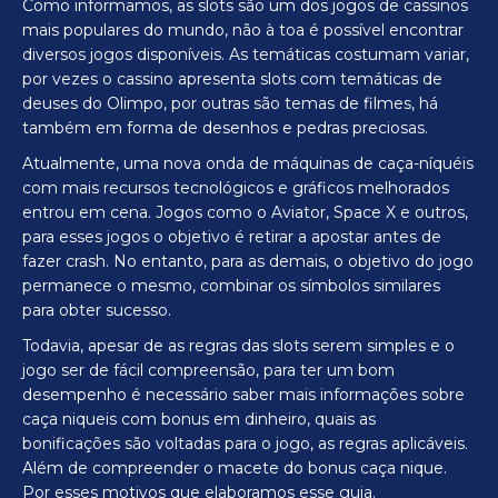
Como informamos, as slots são um dos jogos de cassinos
mais populares do mundo, não à toa é possível encontrar
diversos jogos disponíveis. As temáticas costumam variar,
por vezes o cassino apresenta slots com temáticas de
deuses do Olimpo, por outras são temas de filmes, há
também em forma de desenhos e pedras preciosas.
Atualmente, uma nova onda de máquinas de caça-níquéis
com mais recursos tecnológicos e gráficos melhorados
entrou em cena. Jogos como o Aviator, Space X e outros,
para esses jogos o objetivo é retirar a apostar antes de
fazer crash. No entanto, para as demais, o objetivo do jogo
permanece o mesmo, combinar os símbolos similares
para obter sucesso.
Todavia, apesar de as regras das slots serem simples e o
jogo ser de fácil compreensão, para ter um bom
desempenho é necessário saber mais informações sobre
caça niqueis com bonus em dinheiro, quais as
bonificações são voltadas para o jogo, as regras aplicáveis.
Além de compreender o macete do bonus caça nique.
Por esses motivos que elaboramos esse guia.