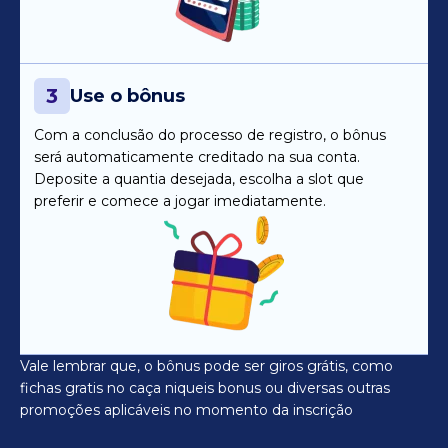
3
Use o bônus
Com a conclusão do processo de registro, o bônus
será automaticamente creditado na sua conta.
Deposite a quantia desejada, escolha a slot que
preferir e comece a jogar imediatamente.
Vale lembrar que, o bônus pode ser giros grátis, como
fichas gratis no caça niqueis bonus ou diversas outras
promoções aplicáveis no momento da inscrição