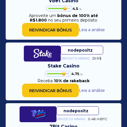
Vbet Casino
4.5
/ 5
Aproveite um
bônus de 100% até
R$1.800
no seu primeiro depósito
Leia a análise
REIVINDICAR BÔNUS
nodepositz
25 R$
DEPÓSITO MÍNIMO
Stake Casino
4.75
/ 5
Receba
10% de rakeback
Leia a análise
REIVINDICAR BÔNUS
nodepositz
0.48 mBTC
DEPÓSITO MÍNIMO
7Bit Casino