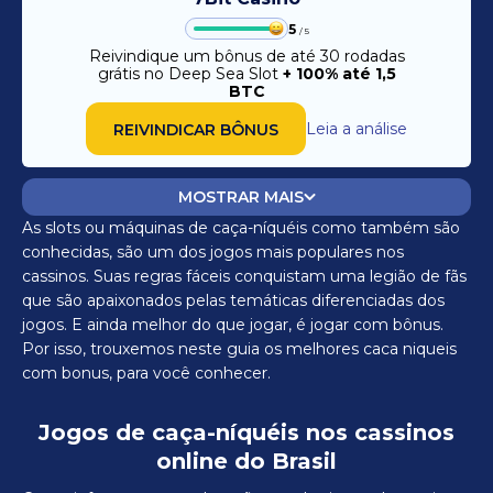
5
/ 5
Reivindique um bônus de até 30 rodadas
grátis no Deep Sea Slot
+ 100% até 1,5
BTC
Leia a análise
REIVINDICAR BÔNUS
MOSTRAR MAIS
As slots ou máquinas de caça-níquéis como também são
conhecidas, são um dos jogos mais populares nos
cassinos. Suas regras fáceis conquistam uma legião de fãs
que são apaixonados pelas temáticas diferenciadas dos
jogos. E ainda melhor do que jogar, é jogar com bônus.
Por isso, trouxemos neste guia os melhores caca niqueis
com bonus, para você conhecer.
Jogos de caça-níquéis nos cassinos
online do Brasil